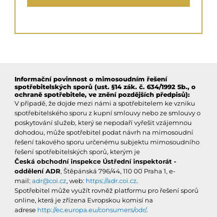
Informační povinnost o mimosoudním řešení
spotřebitelských sporů (ust. §14 zák. č. 634/1992 Sb., o
ochraně spotřebitele, ve znění pozdějších předpisů):
V případě, že dojde mezi námi a spotřebitelem ke vzniku
spotřebitelského sporu z kupní smlouvy nebo ze smlouvy o
poskytování služeb, který se nepodaří vyřešit vzájemnou
dohodou, může spotřebitel podat návrh na mimosoudní
řešení takového sporu určenému subjektu mimosoudního
řešení spotřebitelských sporů, kterým je
Česká obchodní inspekce Ústřední inspektorát -
oddělení ADR
, Štěpánská 796/44, 110 00 Praha 1, e-
mail:
adr@coi.cz
, web:
https://adr.coi.cz
.
Spotřebitel může využít rovněž platformu pro řešení sporů
online, která je zřízena Evropskou komisí na
adrese
http://ec.europa.eu/consumers/odr/
.