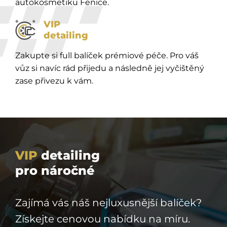
autokosmetiku Fenice.
VIP
detailing
Zakupte si full balíček prémiové péče. Pro váš
vůz si navíc rád přijedu a následně jej vyčištěný
zase přivezu k vám.
VIP
detailing
pro náročné
Zajímá vás náš nejluxusnější balíček?
Získejte cenovou nabídku na míru.